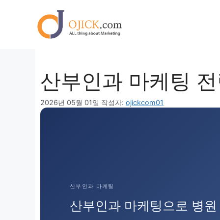
컨
텐
츠
로
건
너
산부인과 마케팅 전
뛰
기
2026년 05월 01일
작성자:
ojickcom01
산부인과 마케팅
산부인과 마케팅으로 병원