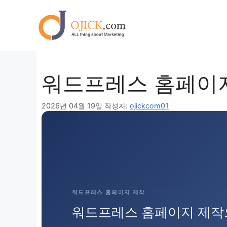
컨
텐
츠
로
건
너
워드프레스 홈페이지
뛰
기
2026년 04월 19일
작성자:
ojickcom01
워드프레스 홈페이지 제작
워드프레스 홈페이지 제작