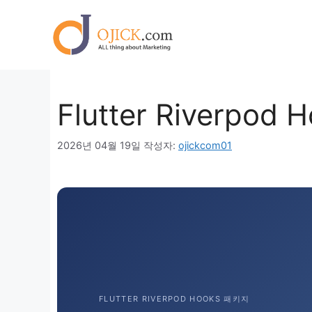
컨
텐
츠
로
건
너
Flutter Riverp
뛰
기
2026년 04월 19일
작성자:
ojickcom01
FLUTTER RIVERPOD HOOKS 패키지